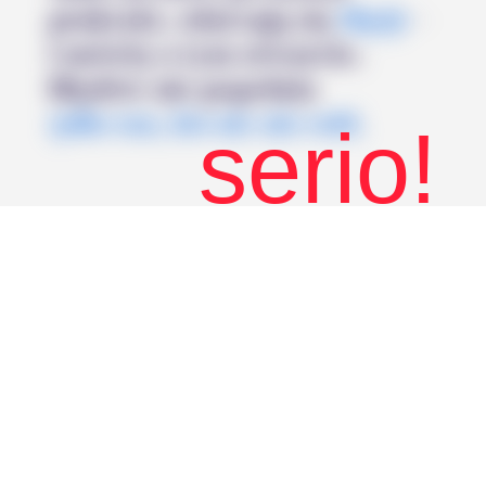
praktyki, zdarzają się
błędy
–
i mówię o tym otwarcie.
Błędów nie popełnia
tylko ten, kto nic nie robi.
serio!