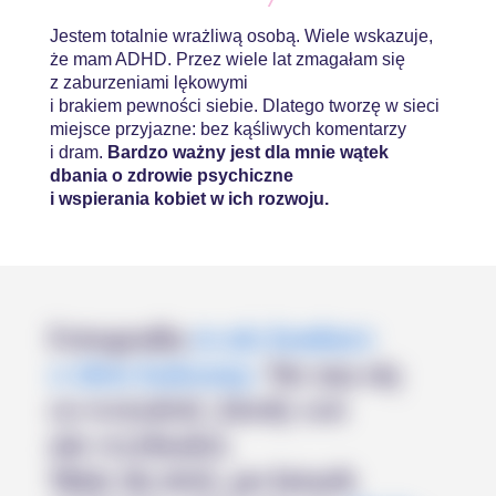
Jestem totalnie wrażliwą osobą. Wiele wskazuje,
że mam ADHD. Przez wiele lat zmagałam się
z zaburzeniami lękowymi
i brakiem pewności siebie. Dlatego tworzę w sieci
miejsce przyjazne: bez kąśliwych komentarzy
i dram.
Bardzo ważny jest dla mnie wątek
dbania o zdrowie psychiczne
i wspierania kobiet w ich rozwoju.
Fotografia
to nie konkurs
o złote kalesony.
Nie ma się
co wstydzić, kiedy coś
nie wychodzi.
Mnie do dziś, po latach