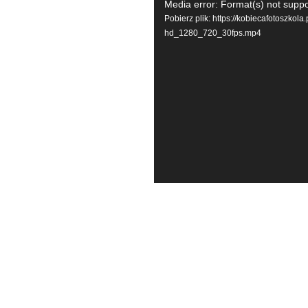
Odtwarzacz
Media error: Format(s) not suppo
video
Pobierz plik: https://kobiecafotoszko
hd_1280_720_30fps.mp4