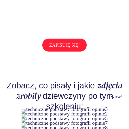
ZAPISUJĘ SIĘ!
zdjęcia
Zobacz, co pisały i jakie
zrobiły
dziewczyny po tym
wow!
szkoleniu: