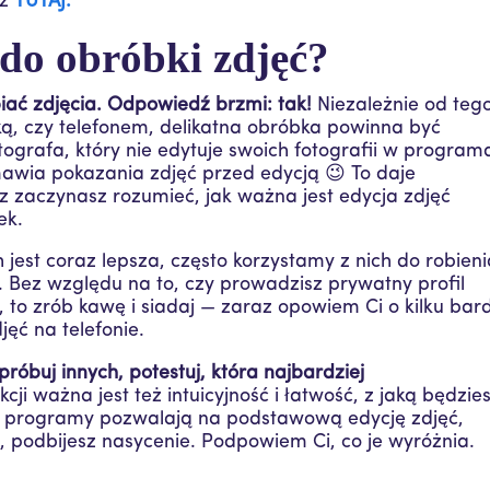
sz
TUTAJ.
 do obróbki zdjęć?
iać zdjęcia. Odpowiedź brzmi: tak!
Niezależnie od tego
ką, czy telefonem, delikatna obróbka powinna być
grafa, który nie edytuje swoich fotografii w program
awia pokazania zdjęć przed edycją 😉 To daje
z zaczynasz rozumieć, jak ważna jest edycja zdjęć
ek.
jest coraz lepsza, często korzystamy z nich do robien
i. Bez względu na to, czy prowadzisz prywatny profil
, to zrób kawę i siadaj — zaraz opowiem Ci o kilku bar
jęć na telefonie.
próbuj innych, potestuj, która najbardziej
ji ważna jest też intuicyjność i łatwość, z jaką będzie
e programy pozwalają na podstawową edycję zdjęć,
, podbijesz nasycenie. Podpowiem Ci, co je wyróżnia.