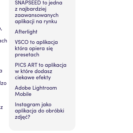
SNAPSEED to jedna
z najbardziej
zaawansowanych
aplikacji na rynku
,
Afterlight
ach
VSCO to aplikacja
która opiera się
presetach
PICS ART to aplikacja
ia
w które dodasz
ciekawe efekty
dzo
Adobe Lightroom
Mobile
Instagram jako
sz
aplikacja do obróbki
zdjęć?