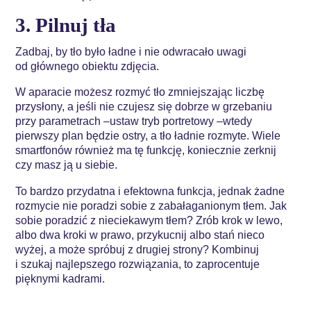
3. Pilnuj tła
Zadbaj, by tło było ładne i nie odwracało uwagi
od głównego obiektu zdjęcia.
W aparacie możesz rozmyć tło zmniejszając liczbę
przysłony, a jeśli nie czujesz się dobrze w grzebaniu
przy parametrach –ustaw tryb portretowy –wtedy
pierwszy plan będzie ostry, a tło ładnie rozmyte. Wiele
smartfonów również ma tę funkcję, koniecznie zerknij
czy masz ją u siebie.
To bardzo przydatna i efektowna funkcja, jednak żadne
rozmycie nie poradzi sobie z zabałaganionym tłem. Jak
sobie poradzić z nieciekawym tłem? Zrób krok w lewo,
albo dwa kroki w prawo, przykucnij albo stań nieco
wyżej, a może spróbuj z drugiej strony? Kombinuj
i szukaj najlepszego rozwiązania, to zaprocentuje
pięknymi kadrami.