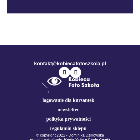
kontakt@kobiecafotoszkola.pl
logowanie dla kursantek
newsletter
polityka prywatności
regulamin sklepu
© copyright 2022 - Dominika Dzikowska
projekt i wdrożenie:
Kasia Yello
♥
Gosia Góźdź