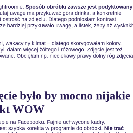
ightroomie.
Sposób obróbki zawsze jest podyktowany
utaj uwagę ma przykuwać góra drinka, a konkretnie
st ostrość na zdjęciu. Dlatego podniosłam kontrast
cze bardziej przykuwało uwagę, a listek, żeby aż wyskak
tni, wakacyjny klimat – dlatego skorygowałam kolory.
yli dałam więcej żółtego i różowego. Zdjęcie jest też
rowane. Obcięłam np. nieciekawy prawy dolny róg zdjęcia
ęcie było by mocno nijakie
efekt WOW
rupie na Facebooku. Fajnie uchwycone kadry,
ą jest szybka korekta w programie do obróbki.
Nie trać