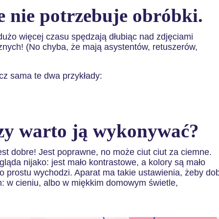
 nie potrzebuje obróbki.
 dużo więcej czasu spędzają dłubiąc nad zdjęciami
cznych! (No chyba, że mają asystentów, retuszerów,
cz sama te dwa przykłady:
czy warto ją wykonywać?
est dobre! Jest poprawne, no może ciut ciut za ciemne.
gląda nijako: jest mało kontrastowe, a kolory są mało
k po prostu wychodzi. Aparat ma takie ustawienia, żeby do
h: w cieniu, albo w miękkim domowym świetle,