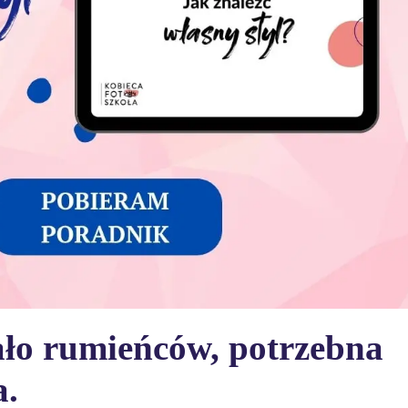
ało rumieńców, potrzebna
a.