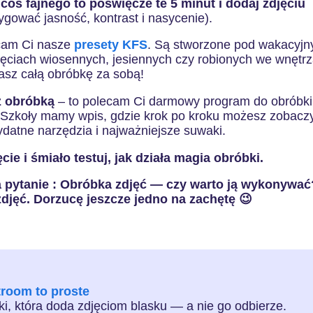
 coś fajnego to poświęćże te 5 minut i dodaj zdjęciu
gować jasność, kontrast i nasycenie).
cam Ci nasze
presety KFS
. Są stworzone pod wakacyjn
djęciach wiosennych, jesiennych czy robionych we wnętr
 masz całą obróbkę za sobą!
z obróbką
– to polecam Ci darmowy program do obróbki
 Szkoły mamy wpis, gdzie krok po kroku możesz zobacz
ydatne narzędzia i najważniejsze suwaki.
ie i śmiało testuj, jak działa magia obróbki.
 pytanie : Obróbka zdjęć — czy warto ją wykonywać
zdjęć. Dorzucę jeszcze jedno na zachętę 😉
troom to proste
i, która doda zdjęciom blasku — a nie go odbierze.